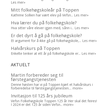
Les mer»
Mitt folkehøgskoleår på Toppen
Kathrine Sollien har vært elev på Vefsn...
Les mer»
Hva lærer du på folkehøgskole?
Hva sitter våre elever igjen med, sånn i...
Les mer»
Er det dyrt å gå på folkehøgskole?
Et argument for å ikke gå på folkehøgskole,...
Les mer»
Halvårskurs på Toppen
Enkelte tenker at ett år på folkehøgskole er...
Les mer»
AKTUELT
Martin forbereder seg til
førstegangstjenesten
Denne høsten har vi på Toppen kjørt et halvårskurs i
forberedelse til førstegangstjenesten....
more»
Invitasjon til 125 års jubileum
Vefsn Folkehøgskole Toppen 125 år Her skal det feires!
I 2024 er det 125 år siden Vefsn...
more»