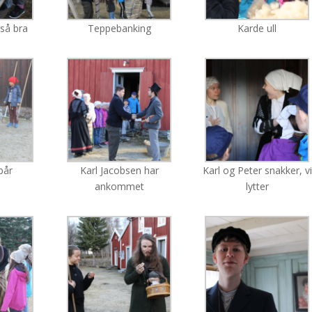
gså bra
Teppebanking
Karde ull
ebår
Karl Jacobsen har
Karl og Peter snakker, vi
ankommet
lytter