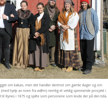
innlegget om kakao, men det handler derimot om gamle dager og om
s (med hjelp av noen fra w@m) nemlig et veldig spennende prosjekt i
d til Rynes i 1875 og spilte som personene som levde der på den tida.