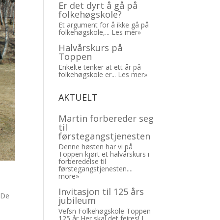
Er det dyrt å gå på
folkehøgskole?
Et argument for å ikke gå på
folkehøgskole,...
Les mer»
Halvårskurs på
Toppen
Enkelte tenker at ett år på
folkehøgskole er...
Les mer»
AKTUELT
Martin forbereder seg
til
førstegangstjenesten
Denne høsten har vi på
Toppen kjørt et halvårskurs i
forberedelse til
førstegangstjenesten....
more»
Invitasjon til 125 års
 De
jubileum
Vefsn Folkehøgskole Toppen
125 år Her skal det feires! I