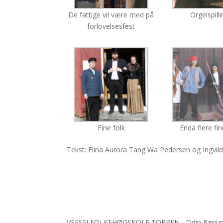
De fattige vil være med på
Orgelspill
forlovelsesfest
Fine folk
Enda flere fin
Tekst: Elina Aurora Tang Wa Pedersen og Ingvil
VEFSN FOLKEHØGSKOLE TOPPEN - Odin Benumsvei