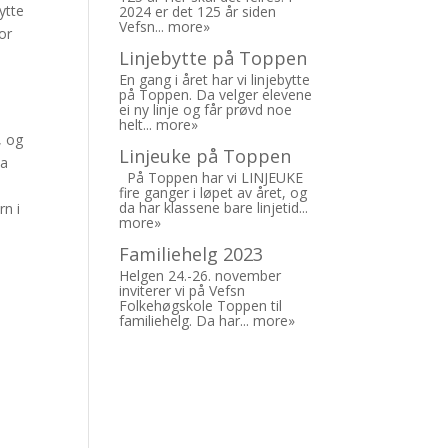
ytte
2024 er det 125 år siden
Vefsn...
more»
or
Linjebytte på Toppen
En gang i året har vi linjebytte
på Toppen. Da velger elevene
ei ny linje og får prøvd noe
helt...
more»
, og
Linjeuke på Toppen
ta
På Toppen har vi LINJEUKE
e
fire ganger i løpet av året, og
da har klassene bare linjetid...
rn i
more»
Familiehelg 2023
Helgen 24.-26. november
inviterer vi på Vefsn
Folkehøgskole Toppen til
familiehelg. Da har...
more»