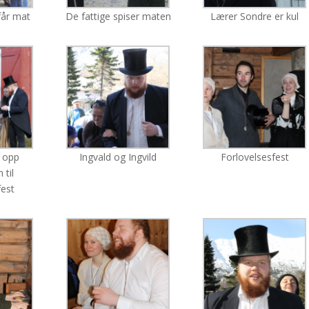
får mat
De fattige spiser maten
Lærer Sondre er kul
r opp
Ingvald og Ingvild
Forlovelsesfest
 til
fest