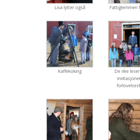
Lisa lytter også
Fattiglemmen 
Kaffekoking
De rike lese
invitasjonen
forlovelses