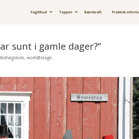
Fagtilbud
Toppen
Bærekraft
Praktisk inform
var sunt i gamle dager?”
olkehøgskole
,
work@stage