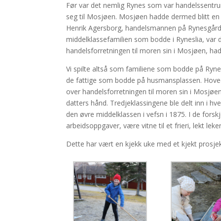
Før var det nemlig Rynes som var handelssentru
seg til Mosjøen. Mosjøen hadde dermed blitt en l
Henrik Agersborg, handelsmannen på Rynesgården,
middelklassefamilien som bodde i Ryneslia, var 
handelsforretningen til moren sin i Mosjøen, hadde
Vi spilte altså som familiene som bodde på Ryne
de fattige som bodde på husmansplassen. Hovedh
over handelsforretningen til moren sin i Mosjøe
datters hånd. Tredjeklassingene ble delt inn i hve
den øvre middelklassen i vefsn i 1875. I de forsk
arbeidsoppgaver, være vitne til et frieri, lekt le
Dette har vært en kjekk uke med et kjekt prosjek