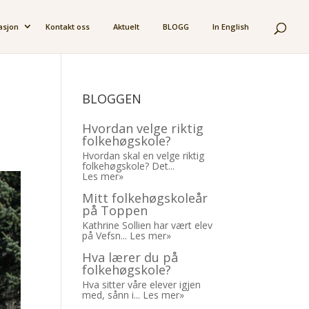
asjon
Kontakt oss
Aktuelt
BLOGG
In English
BLOGGEN
Hvordan velge riktig
folkehøgskole?
Hvordan skal en velge riktig
folkehøgskole? Det...
Les mer»
Mitt folkehøgskoleår
på Toppen
Kathrine Sollien har vært elev
på Vefsn...
Les mer»
Hva lærer du på
folkehøgskole?
Hva sitter våre elever igjen
med, sånn i...
Les mer»