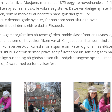
m i vefsn, ikke Mosjøen, men rundt 1875 begynte hovedhandelen å fl
iten by som snart skulle vokse seg større. Dette var dårlige nyheter f
 som la merke til at bedriften hans gikk dårligere. For
dette derimot gode nyheter, for han som snart skulle ta over
 fridd til deres eldste datter Elisabeth.
s; Agersborgfamilien på Rynesgården, middelklassefamilien i Ryneslia
endelsen og hovedkonflikten var at Karl Jacobsen (han som skulle 
n) kom på besøk til Ryneslia for å spørre om Peter og Johannas eldst
rt sitt hus og fikk dermed prøve seg på livet som rik, fattig og som ba
jellige husene og på gårdsplassen fikk tredjeklassingene hjelpe til med
ker og å være med på forlovelsesfest.
t!