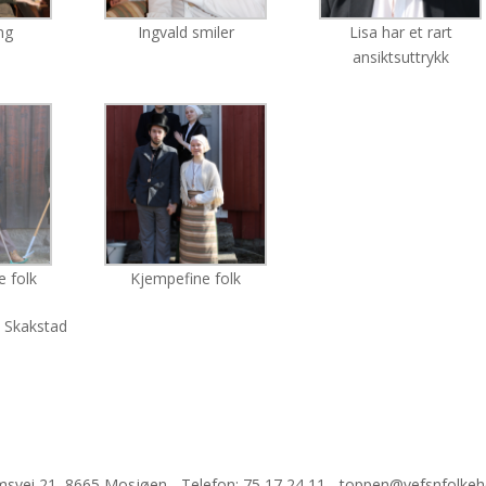
ing
Ingvald smiler
Lisa har et rart
ansiktsuttrykk
e folk
Kjempefine folk
d Skakstad
 21, 8665 Mosjøen - Telefon: 75 17 24 11 - toppen@vefsnfolkeh