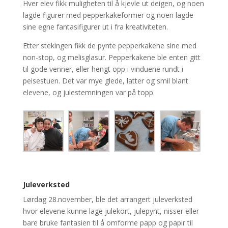
Hver elev fikk muligheten til å kjevle ut deigen, og noen
lagde figurer med pepperkakeformer og noen lagde
sine egne fantasifigurer ut i fra kreativiteten.
Etter stekingen fikk de pynte pepperkakene sine med
non-stop, og melisglasur. Pepperkakene ble enten gitt
til gode venner, eller hengt opp i vinduene rundt i
peisestuen. Det var mye glede, latter og smil blant
elevene, og julestemningen var på topp.
Juleverksted
L
ørdag
28.november,
ble det arrangert juleverksted
hvor elevene kunne lage julekort, julepynt
, nisser
eller
bare bruke fantasien til å omforme papp og papir til