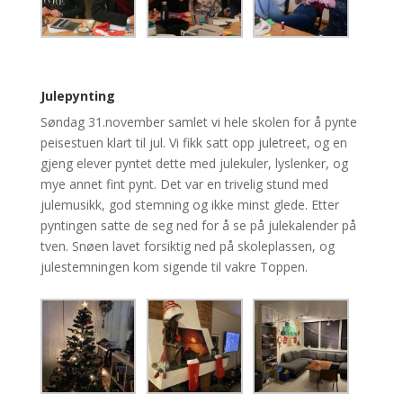
Julepynting
Søndag 3
1
.november samlet vi hele skolen for å pynte
peisestuen klart til jul.
Vi fikk satt opp juletreet, og en
gjeng elever pyntet dette
med julekuler, lyslenker, og
mye annet fint pynt. Det var en trivelig stund med
julemusikk, god stemning og ikke minst glede.
Etter
pyntingen satte de seg ned for å se på julekalender på
tven.
Snøen lavet forsiktig
ned på
skole
plassen, og
julestemningen kom sigende til
vakre
Toppen.