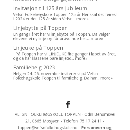
Invitasjon til 125 års jubileum
Vefsn Folkehøgskole Toppen 125 år Her skal det feires!
I 2024 er det 125 år siden Vefsn...
more»
Linjebytte på Toppen
En gang i året har vi linjebytte på Toppen. Da velger
elevene ei ny linje og får prøvd noe helt...
more»
Linjeuke på Toppen
På Toppen har vi LINJEUKE fire ganger i løpet av året,
og da har klassene bare linjetid...
more»
Familiehelg 2023
Helgen 24.-26. november inviterer vi på Vefsn
Folkehøgskole Toppen til familiehelg. Da har...
more»
VEFSN FOLKEHØGSKOLE TOPPEN - Odin Benumsvei
21, 8665 Mosjøen - Telefon: 75 17 24 11 -
toppen@vefsnfolkehogskole.no -
Personvern og