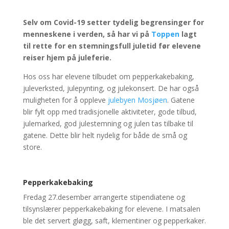
Selv om Covid-19 setter tydelig begrensinger for
menneskene i verden, så har vi på
Toppen
lagt
til rette for en stemningsfull juletid før elevene
reiser hjem på juleferie.
Hos oss har elevene tilbudet om pepperkakebaking,
juleverksted, julepynting, og julekonsert. De har også
muligheten for å oppleve
julebyen Mosjøen
. Gatene
blir fylt opp med tradisjonelle aktiviteter, gode tilbud,
julemarked, god julestemning og julen tas tilbake til
gatene. Dette blir helt nydelig for både de små og
store.
Pepperkakebaking
Fredag 27.desember arrangerte stipe
ndiatene og
tilsynslærer pepperkakebaking for elevene. I matsalen
ble det servert gløgg, saft, klementiner og pepperkaker.