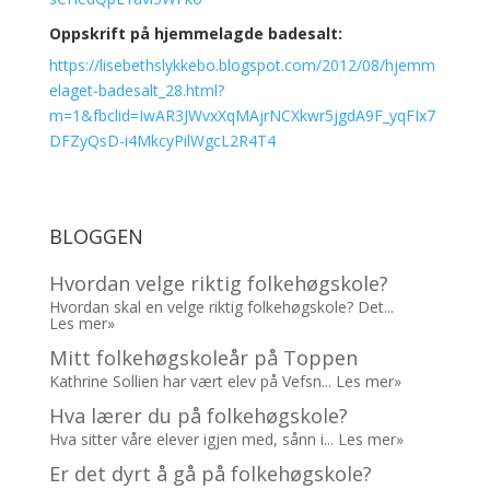
Oppskrift på hjemmelagde badesalt:
https://lisebethslykkebo.blogspot.com/2012/08/hjemm
elaget-badesalt_28.html?
m=1&fbclid=IwAR3JWvxXqMAjrNCXkwr5jgdA9F_yqFIx7
DFZyQsD-i4MkcyPilWgcL2R4T4
BLOGGEN
Hvordan velge riktig folkehøgskole?
Hvordan skal en velge riktig folkehøgskole? Det...
Les mer»
Mitt folkehøgskoleår på Toppen
Kathrine Sollien har vært elev på Vefsn...
Les mer»
Hva lærer du på folkehøgskole?
Hva sitter våre elever igjen med, sånn i...
Les mer»
Er det dyrt å gå på folkehøgskole?