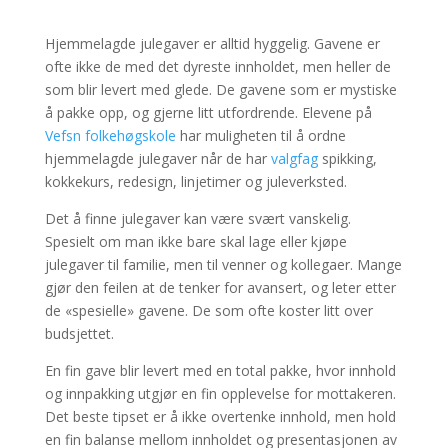
Hjemmelagde julegaver er alltid hyggelig. Gavene er
ofte ikke de med det dyreste innholdet, men heller de
som blir levert med glede. De gavene som er mystiske
å pakke opp, og gjerne litt utfordrende. Elevene på
Vefsn folkehøgskole
har muligheten til å ordne
hjemmelagde julegaver når de har
valgfag
spikking,
kokkekurs, redesign, linjetimer og juleverksted.
Det å finne julegaver kan være svært vanskelig.
Spesielt om man ikke bare skal lage eller kjøpe
julegaver til familie, men til venner og kollegaer. Mange
gjør den feilen at de tenker for avansert, og leter etter
de «spesielle» gavene. De som ofte koster litt over
budsjettet.
En fin gave blir levert med en total pakke, hvor innhold
og innpakking utgjør en fin opplevelse for mottakeren.
Det beste tipset er å ikke overtenke innhold, men hold
en fin balanse mellom innholdet og presentasjonen av