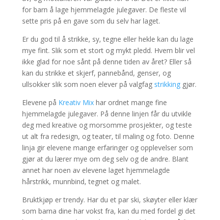
for barn å lage hjemmelagde julegaver. De fleste vil
sette pris på en gave som du selv har laget.
Er du god til å strikke, sy, tegne eller hekle kan du lage
mye fint. Slik som et stort og mykt pledd. Hvem blir vel
ikke glad for noe sånt på denne tiden av året? Eller så
kan du strikke et skjerf, pannebånd, genser, og
ullsokker slik som noen elever på valgfag
strikking
gjør.
Elevene på
Kreativ Mix
har ordnet mange fine
hjemmelagde julegaver. På denne linjen får du utvikle
deg med kreative og morsomme prosjekter, og teste
ut alt fra redesign, og teater, til maling og foto. Denne
linja gir elevene mange erfaringer og opplevelser som
gjør at du lærer mye om deg selv og de andre. Blant
annet har noen av elevene laget hjemmelagde
hårstrikk, munnbind, tegnet og malet.
Bruktkjøp er trendy. Har du et par ski, skøyter eller klær
som barna dine har vokst fra, kan du med fordel gi det