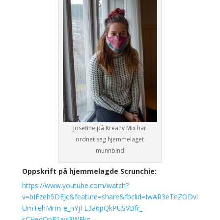
Josefine på Kreativ Mix har
ordnet seg hjemmelaget
munnbind
Oppskrift på hjemmelagde Scrunchie:
https://www.youtube.com/watch?
v=bIFzeh5DEJc&feature=share&fbclid=IwAR3eTeZODvl
UmTehMrm-e_nYjFL3a6pQkPUSVBfr_-
sCHedQpE1avi3WFko