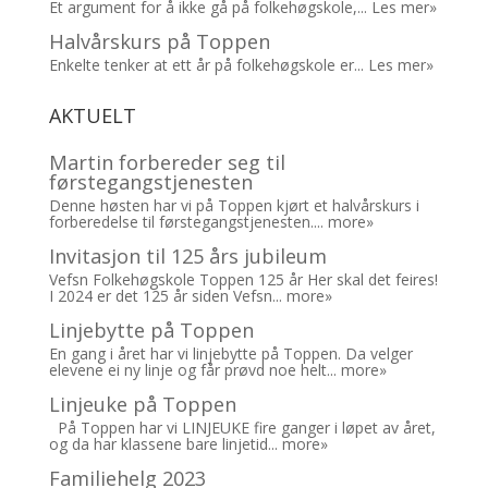
Et argument for å ikke gå på folkehøgskole,...
Les mer»
Halvårskurs på Toppen
Enkelte tenker at ett år på folkehøgskole er...
Les mer»
AKTUELT
Martin forbereder seg til
førstegangstjenesten
Denne høsten har vi på Toppen kjørt et halvårskurs i
forberedelse til førstegangstjenesten....
more»
Invitasjon til 125 års jubileum
Vefsn Folkehøgskole Toppen 125 år Her skal det feires!
I 2024 er det 125 år siden Vefsn...
more»
Linjebytte på Toppen
En gang i året har vi linjebytte på Toppen. Da velger
elevene ei ny linje og får prøvd noe helt...
more»
Linjeuke på Toppen
På Toppen har vi LINJEUKE fire ganger i løpet av året,
og da har klassene bare linjetid...
more»
Familiehelg 2023