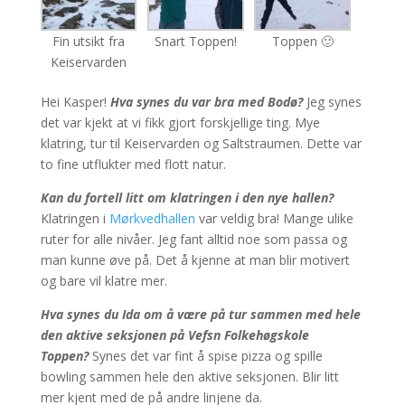
Fin utsikt fra
Snart Toppen!
Toppen 🙂
Keiservarden
Hei Kasper!
Hva synes du var bra med Bodø?
Jeg synes
det var kjekt at vi fikk gjort forskjellige ting. Mye
klatring, tur til Keiservarden og Saltstraumen. Dette var
to fine utflukter med flott natur.
Kan du fortell litt om klatringen i den nye hallen?
Klatringen i
Mørkvedhallen
var veldig bra! Mange ulike
ruter for alle nivåer. Jeg fant alltid
noe som passa og
man kunne øve på. Det å kjenne at man blir motivert
og bare vil klatre mer.
Hva synes du Ida om å være på tur sammen med hele
den aktive seksjonen på Vefsn Folkehøgskole
Toppen?
Synes det var fint å spise pizza og spille
bowling sammen hele den aktive seksjonen. Blir litt
mer kjent med de på andre linjene da.