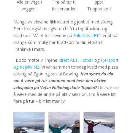
Alle er ivrige i
Fint på tur til
Jippi!
veggen!
Keiservarden
Topptaukort
Mange av elevene fikk klatret og jobbet med sikring.
Flere fikk også muligheten til å ta topptaukort og
brattkort. Målet for elevene på
Friluftsliv LETT
er at så
mange som mulig har Brattkort før linjeturen til
Frankrike i mars.
I Bodø møtte vi linjene
Idrett ALT
,
Fotball
og
Fjellsport
og Kajakk NZ
. Vi var sammen torsdag kveld med pizza
spising på Egon og sosial Bowling.
Hva synes du Ida
om å være på tur sammen med hele den aktive
seksjonen på Vefsn Folkehøgskole Toppen?
Det var bra
å være med de andre på aktiv seksjon, fint å være litt
flere på tur – blir litt mer liv.