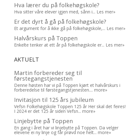
Hva lærer du på folkehøgskole?
Hva sitter våre elever igjen med, sånn i...
Les mer»
Er det dyrt å gå på folkehøgskole?
Et argument for å ikke gå på folkehøgskole,...
Les mer»
Halvårskurs på Toppen
Enkelte tenker at ett år på folkehøgskole er...
Les mer»
AKTUELT
Martin forbereder seg til
førstegangstjenesten
Denne høsten har vi på Toppen kjørt et halvårskurs i
forberedelse til førstegangstjenesten....
more»
Invitasjon til 125 års jubileum
Vefsn Folkehøgskole Toppen 125 år Her skal det feires!
I 2024 er det 125 år siden Vefsn...
more»
Linjebytte på Toppen
En gang i året har vi linjebytte på Toppen. Da velger
elevene ei ny linje og får prøvd noe helt...
more»