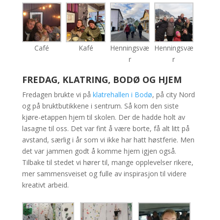
Café
Kafé
Henningsvæ
Henningsvæ
r
r
FREDAG, KLATRING, BODØ OG HJEM
Fredagen brukte vi på
klatrehallen i Bodø
, på city Nord
og på bruktbutikkene i sentrum. Så kom den siste
kjøre-etappen hjem til skolen. Der de hadde holt av
lasagne til oss. Det var fint å være borte, få alt litt på
avstand, særlig i år som vi ikke har hatt høstferie. Men
det var jammen godt å komme hjem igjen også.
Tilbake til stedet vi hører til, mange opplevelser rikere,
mer sammensveiset og fulle av inspirasjon til videre
kreativt arbeid.