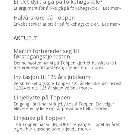
Er det dyrt å gå på folkehøgskole?
Et argument for å ikke gå på folkehøgskole,...
Les mer»
Halvårskurs på Toppen
Enkelte tenker at ett år på folkehøgskole er...
Les mer»
AKTUELT
Martin forbereder seg til
førstegangstjenesten
Denne høsten har vi på Toppen kjørt et halvårskurs i
forberedelse til førstegangstjenesten....
more»
Invitasjon til 125 års jubileum
Vefsn Folkehøgskole Toppen 125 år Her skal det feires!
I 2024 er det 125 år siden Vefsn...
more»
Linjebytte på Toppen
En gang i året har vi linjebytte på Toppen. Da velger
elevene ei ny linje og får prøvd noe helt...
more»
Linjeuke på Toppen
På Toppen har vi LINJEUKE fire ganger i løpet av året,
og da har klassene bare linjetid...
more»