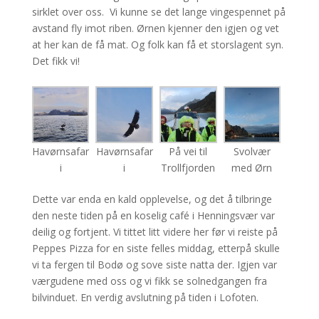
sirklet over oss. Vi kunne se det lange vingespennet på
avstand fly imot riben. Ørnen kjenner den igjen og vet
at her kan de få mat. Og folk kan få et storslagent syn.
Det fikk vi!
Havørnsafar
Havørnsafar
På vei til
Svolvær
i
i
Trollfjorden
med Ørn
Dette var enda en kald opplevelse, og det å tilbringe
den neste tiden på en koselig café i Henningsvær var
deilig og fortjent. Vi tittet litt videre her før vi reiste på
Peppes Pizza for en siste felles middag, etterpå skulle
vi ta fergen til Bodø og sove siste natta der. Igjen var
værgudene med oss og vi fikk se solnedgangen fra
bilvinduet. En verdig avslutning på tiden i Lofoten.