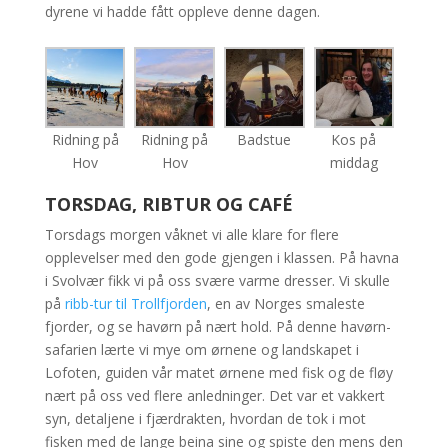
dyrene vi hadde fått oppleve denne dagen.
Ridning på
Ridning på
Badstue
Kos på
Hov
Hov
middag
TORSDAG, RIBTUR OG CAFÉ
Torsdags morgen våknet vi alle klare for flere
opplevelser med den gode gjengen i klassen. På havna
i Svolvær fikk vi på oss svære varme dresser. Vi skulle
på
ribb-tur til Trollfjorden
, en av Norges smaleste
fjorder, og se havørn på nært hold. På denne havørn-
safarien lærte vi mye om ørnene og landskapet i
Lofoten, guiden vår matet ørnene med fisk og de fløy
nært på oss ved flere anledninger. Det var et vakkert
syn, detaljene i fjærdrakten, hvordan de tok i mot
fisken med de lange beina sine og spiste den mens den