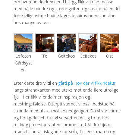
om hvordan de drev der. I tillegg fikk vi kose masse
med både mindre og større geiter, og smake på en del
forskjellig ost de hadde laget. Inspirasjonen var stor
hos mange av oss.
Lofoten
Te
Geitekos
Geitekos
Ost
Gårdsyst
eri
Etter dette dro vi til en
gård på Hov der vi fikk ridetur
langs strandkanten med utsikt mot enda flere utrolige
fjell. Her fikk vi enda mer inspirasjon og
mestringsfølelse. Etterpå varmet vi oss i badstue på
stranda med utsikt mot solnedgangen. Da vi var varme
og ferdig-dusjet, fikk vi servert en deilig to retters
middag på restauranten samme sted. Vi dro hjem i
mørket, fantastisk glade for sola, fjellene, maten og