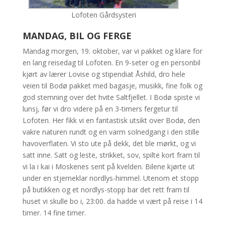
Lofoten Gårdsysteri
MANDAG, BIL OG FERGE
Mandag morgen, 19. oktober, var vi pakket og klare for
en lang reisedag til Lofoten. En 9-seter og en personbil
kjørt av lærer Lovise og stipendiat Åshild, dro hele
veien til Bodø pakket med bagasje, musikk, fine folk og
god stemning over det hvite Saltfjellet. I Bodø spiste vi
lunsj, før vi dro videre på en 3-timers fergetur til
Lofoten. Her fikk vi en fantastisk utsikt over Bodø, den
vakre naturen rundt og en varm solnedgang i den stille
havoverflaten. Vi sto ute på dekk, det ble mørkt, og vi
satt inne. Satt og leste, strikket, sov, spilte kort fram til
vi la i kai i Moskenes sent på kvelden. Bilene kjørte ut
under en stjerneklar nordlys-himmel. Utenom et stopp
på butikken og et nordlys-stopp bar det rett fram til
huset vi skulle bo i, 23:00. da hadde vi vært på reise i 14
timer. 14 fine timer.