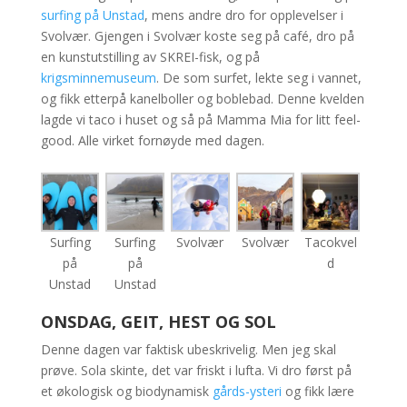
surfing på Unstad
, mens andre dro for opplevelser i
Svolvær. Gjengen i Svolvær koste seg på café, dro på
en kunstutstilling av SKREI-fisk, og på
krigsminnemuseum
. De som surfet, lekte seg i vannet,
og fikk etterpå kanelboller og boblebad. Denne kvelden
l
agde vi taco i huset og så på Mamma Mia for litt feel-
good. Alle virket fornøyde med dagen.
Surfing
Surfing
Svolvær
Svolvær
Tacokvel
på
på
d
Unstad
Unstad
ONSDAG, GEIT, HEST OG SOL
Denne dagen var faktisk ubeskrivelig. Men jeg skal
prøve. Sola skinte, det var friskt i lufta. Vi dro først på
et økologisk og biodynamisk
gårds-ysteri
og fikk lære