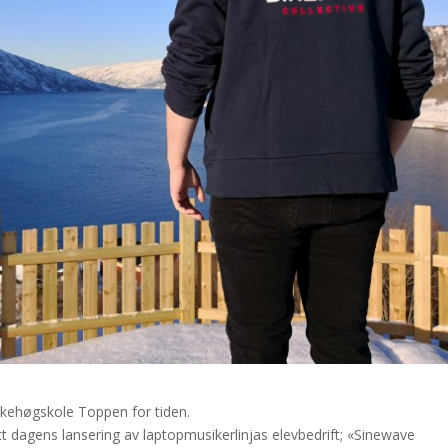
olkehøgskole Toppen for tiden.
tt dagens lansering av laptopmusikerlinjas elevbedrift; «Sinewave