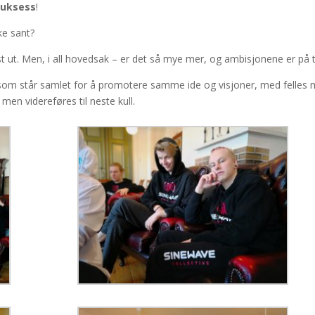
suksess
!
kke sant?
øst ut. Men, i all hovedsak – er det så mye mer, og ambisjonene er på 
 som står samlet for å promotere samme ide og visjoner, med felles 
en videreføres til neste kull.