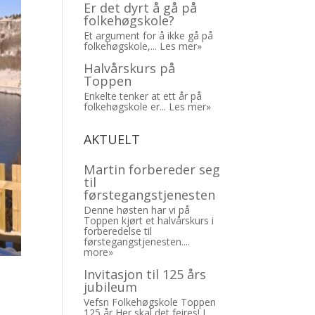
Er det dyrt å gå på
folkehøgskole?
Et argument for å ikke gå på
folkehøgskole,...
Les mer»
Halvårskurs på
Toppen
Enkelte tenker at ett år på
folkehøgskole er...
Les mer»
AKTUELT
Martin forbereder seg
til
førstegangstjenesten
Denne høsten har vi på
Toppen kjørt et halvårskurs i
forberedelse til
førstegangstjenesten....
more»
Invitasjon til 125 års
jubileum
Vefsn Folkehøgskole Toppen
125 år Her skal det feires! I