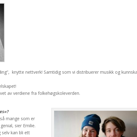
anding”, knytte nettverk! Samtidig som vi distribuerer musikk og kunnska
elskapet!
evet av verdiene fra folkehøgskoleverden.
kes»?
er så mange som er
enial, sier Emilie.
selv kan bli ett