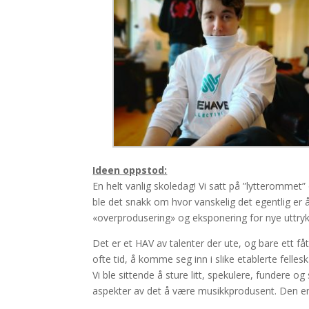
Ideen oppstod:
En helt vanlig skoledag! Vi satt på ”lytterommet” 
ble det snakk om hvor vanskelig det egentlig er
«overprodusering» og eksponering for nye uttrykk 
Det er et HAV av talenter der ute, og bare ett få
ofte tid, å komme seg inn i slike etablerte fellesk
Vi ble sittende å sture litt, spekulere, fundere 
aspekter av det å være musikkprodusent. Den end