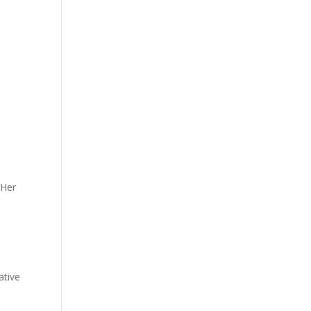
 Her
r
ative