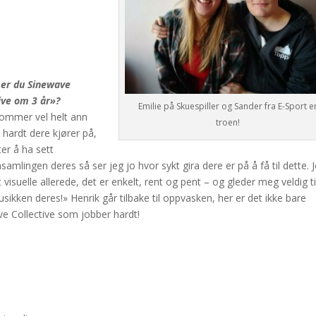
ser du Sinewave
ive om 3 år»?
Emilie på Skuespiller og Sander fra E-Sport e
ommer vel helt ann
troen!
 hardt dere kjører på,
er å ha sett
amlingen deres så ser jeg jo hvor sykt gira dere er på å få til dette. 
t visuelle allerede, det er enkelt, rent og pent – og gleder meg veldig ti
sikken deres!» Henrik går tilbake til oppvasken, her er det ikke bare
e Collective som jobber hardt!