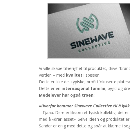
Vi ville skape tilhørighet til produktet, drive ”br
verden – med
kvalitet
i spissen.
Dette er ikke det typiske, profittfokuserte plates
Dette er en
internasjonal familie
, bygd og dr
Medelever har også troen:
«
Hvorfor kommer Sinewave Collective til å lyk
– Tjaaa. Dere er liksom et fysisk kollektiv, det 
med å «drar lasset». Selve ideen og produktet er g
Sander er enig med dette og spår at klærne i seg 