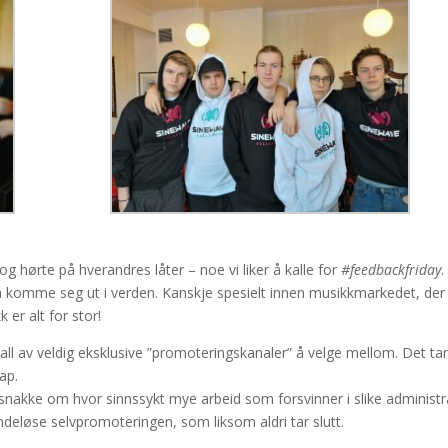
og hørte på hverandres låter – noe vi liker å kalle for
#feedbackfriday
.
 å komme seg ut i verden. Kanskje spesielt innen musikkmarkedet, der
er alt for stor!
tall av veldig eksklusive ”promoteringskanaler” å velge mellom. Det ta
ap.
og snakke om hvor sinnssykt mye arbeid som forsvinner i slike administr
eløse selvpromoteringen, som liksom aldri tar slutt.