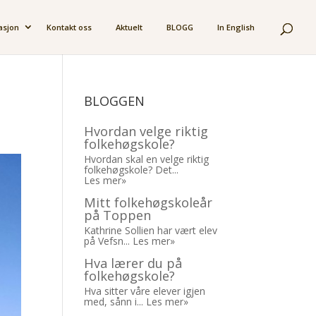
asjon
Kontakt oss
Aktuelt
BLOGG
In English
BLOGGEN
Hvordan velge riktig
folkehøgskole?
Hvordan skal en velge riktig
folkehøgskole? Det...
Les mer»
Mitt folkehøgskoleår
på Toppen
Kathrine Sollien har vært elev
på Vefsn...
Les mer»
Hva lærer du på
folkehøgskole?
Hva sitter våre elever igjen
med, sånn i...
Les mer»