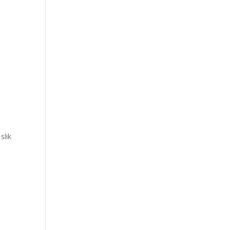
slik
g