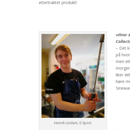
ettertraktet produkt!
«Hvor 
Collect
– Det k
på hvor
men ett
morgens
liker de
høre mu
Sinewav
Henrik Lindam, E-Sport.