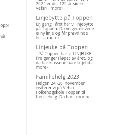
2024 er det 125 år siden
Vefsn...
more»
Linjebytte på Toppen
En gang i året har vi linjebytte
topp!
på Toppen. Da velger elevene
ei ny linje og får prøvd noe
mål
helt...
more»
Linjeuke på Toppen
På Toppen har vi LINJEUKE
fire ganger i løpet av året, og
da har klassene bare linjetid...
more»
Familiehelg 2023
Helgen 24.-26. november
inviterer vi på Vefsn
Folkehøgskole Toppen til
familiehelg. Da har...
more»