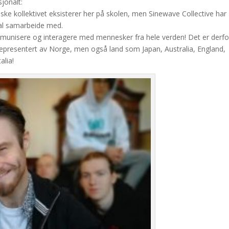
sjonalt:
iske kollektivet eksisterer her på skolen, men Sinewave Collective har
kal samarbeide med.
mmunisere og interagere med mennesker fra hele verden! Det er derfo
r representert av Norge, men også land som Japan, Australia, England,
alia!