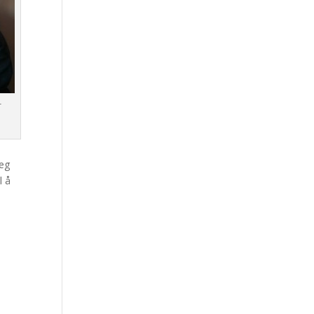
r
Jeg
l å