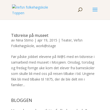
Tidsreise på museet
av
Nina Stimo
|
apr 19, 2015
|
Teater
,
Vefsn
Folkehøgskole
,
work@stage
Før påske jobbet elevene på W@S med en tidsreise i
samarbeid med museet i Mosjøen. Onsdag, torsdag
og fredag forrige uke kom det elever fra barneskoler
som skulle bli med oss på reisen tilbake i tid. Ungene
fikk bli med tilbake til 1875, der de ble delt inn i
familier...
BLOGGEN