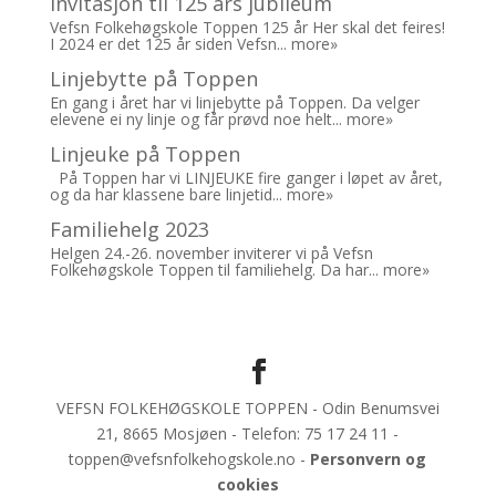
Invitasjon til 125 års jubileum
Vefsn Folkehøgskole Toppen 125 år Her skal det feires!
I 2024 er det 125 år siden Vefsn...
more»
Linjebytte på Toppen
En gang i året har vi linjebytte på Toppen. Da velger
elevene ei ny linje og får prøvd noe helt...
more»
Linjeuke på Toppen
På Toppen har vi LINJEUKE fire ganger i løpet av året,
og da har klassene bare linjetid...
more»
Familiehelg 2023
Helgen 24.-26. november inviterer vi på Vefsn
Folkehøgskole Toppen til familiehelg. Da har...
more»
VEFSN FOLKEHØGSKOLE TOPPEN - Odin Benumsvei
21, 8665 Mosjøen - Telefon: 75 17 24 11 -
toppen@vefsnfolkehogskole.no -
Personvern og
cookies