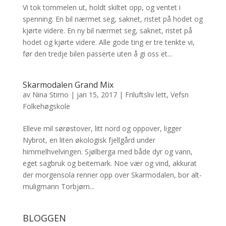
Vi tok tommelen ut, holdt skiltet opp, og ventet i
spenning. En bil nærmet seg, saknet, ristet på hodet og
kjørte videre. En ny bil nærmet seg, saknet, ristet på
hodet og kjørte videre. Alle gode ting er tre tenkte vi,
før den tredje bilen passerte uten å gi oss et...
Skarmodalen Grand Mix
av
Nina Stimo
|
jan 15, 2017
|
Friluftsliv lett
,
Vefsn
Folkehøgskole
Elleve mil sørøstover, litt nord og oppover, ligger
Nybrot, en liten økologisk fjellgård under
himmelhvelvingen. Sjølberga med både dyr og vann,
eget sagbruk og beitemark. Noe vær og vind, akkurat
der morgensola renner opp over Skarmodalen, bor alt-
muligmann Torbjørn...
BLOGGEN