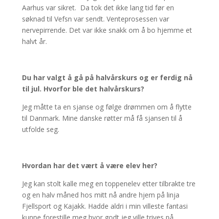
Aarhus var sikret. Da tok det ikke lang tid før en
søknad til Vefsn var sendt. Venteprosessen var
nervepirrende. Det var ikke snakk om å bo hjemme et
halvt år.
Du har valgt å gå på halvårskurs og er ferdig nå
til jul. Hvorfor ble det halvårskurs?
Jeg måtte ta en sjanse og følge drømmen om å flytte
til Danmark. Mine danske røtter må få sjansen til å
utfolde seg.
Hvordan har det vært å være elev her?
Jeg kan stolt kalle meg en toppenelev etter tilbrakte tre
og en halv måned hos mitt nå andre hjem på linja
Fjellsport og Kajakk. Hadde aldri i min villeste fantasi
kunne forestille meg hvor godt jeg ville trives på