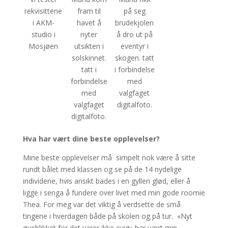
rekvisittene
fram til
på seg
i AKM-
havet å
brudekjolen
studio i
nyter
å dro ut på
Mosjøen
utsikten i
eventyr i
solskinnet.
skogen. tatt
tatt i
i forbindelse
forbindelse
med
med
valgfaget
valgfaget
digitalfoto.
digitalfoto.
Hva har vært dine beste opplevelser?
Mine beste opplevelser må simpelt nok være å sitte
rundt bålet med klassen og se på de 14 nydelige
individene, hvis ansikt bades i en gyllen glød, eller å
ligge i senga å fundere over livet med min gode roomie
Thea. For meg var det viktig å verdsette de små
tingene i hverdagen både på skolen og på tur. «Nyt
øyeblikket for det varer ikke evig» har vært min