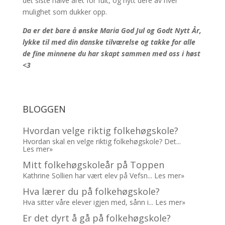
det siste halve året for fult, og nytt dere av hver
mulighet som dukker opp.
Da er det bare å ønske Maria God Jul og Godt Nytt År,
lykke til med din danske tilværelse og takke for alle
de fine minnene du har skapt sammen med oss i høst
<3
BLOGGEN
Hvordan velge riktig folkehøgskole?
Hvordan skal en velge riktig folkehøgskole? Det...
Les mer»
Mitt folkehøgskoleår på Toppen
Kathrine Sollien har vært elev på Vefsn...
Les mer»
Hva lærer du på folkehøgskole?
Hva sitter våre elever igjen med, sånn i...
Les mer»
Er det dyrt å gå på folkehøgskole?