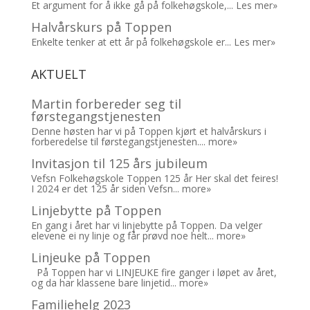
Et argument for å ikke gå på folkehøgskole,...
Les mer»
Halvårskurs på Toppen
Enkelte tenker at ett år på folkehøgskole er...
Les mer»
AKTUELT
Martin forbereder seg til
førstegangstjenesten
Denne høsten har vi på Toppen kjørt et halvårskurs i
forberedelse til førstegangstjenesten....
more»
Invitasjon til 125 års jubileum
Vefsn Folkehøgskole Toppen 125 år Her skal det feires!
I 2024 er det 125 år siden Vefsn...
more»
Linjebytte på Toppen
En gang i året har vi linjebytte på Toppen. Da velger
elevene ei ny linje og får prøvd noe helt...
more»
Linjeuke på Toppen
På Toppen har vi LINJEUKE fire ganger i løpet av året,
og da har klassene bare linjetid...
more»
Familiehelg 2023