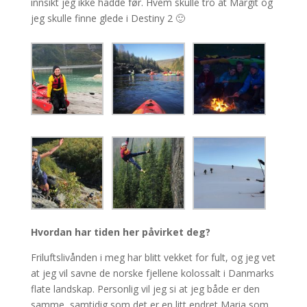
innsikt jeg ikke hadde før. Hvem skulle tro at Margit og
jeg skulle finne glede i Destiny 2 🙂
Hvordan har tiden her påvirket deg?
Friluftslivånden i meg har blitt vekket for fult, og jeg vet
at jeg vil savne de norske fjellene kolossalt i Danmarks
flate landskap. Personlig vil jeg si at jeg både er den
samme, samtidig som det er en litt endret Maria som