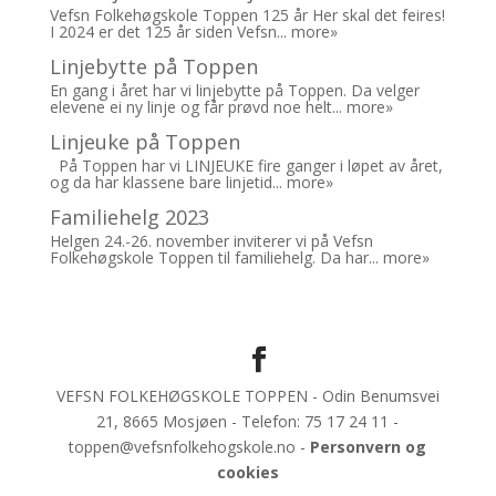
Vefsn Folkehøgskole Toppen 125 år Her skal det feires!
I 2024 er det 125 år siden Vefsn...
more»
Linjebytte på Toppen
En gang i året har vi linjebytte på Toppen. Da velger
elevene ei ny linje og får prøvd noe helt...
more»
Linjeuke på Toppen
På Toppen har vi LINJEUKE fire ganger i løpet av året,
og da har klassene bare linjetid...
more»
Familiehelg 2023
Helgen 24.-26. november inviterer vi på Vefsn
Folkehøgskole Toppen til familiehelg. Da har...
more»
VEFSN FOLKEHØGSKOLE TOPPEN - Odin Benumsvei
21, 8665 Mosjøen - Telefon: 75 17 24 11 -
toppen@vefsnfolkehogskole.no -
Personvern og
cookies