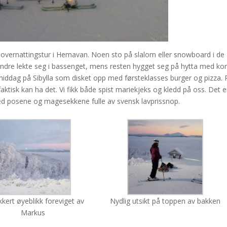
 på overnattingstur i Hemavan. Noen sto på slalom eller snowboard i de
ndre lekte seg i bassenget, mens resten hygget seg på hytta med kort
 middag på Sibylla som disket opp med førsteklasses burger og pizza. 
ktisk kan ha det. Vi fikk både spist mariekjeks og kledd på oss. Det e
med posene og magesekkene fulle av svensk lavprissnop.
kkert øyeblikk foreviget av
Nydlig utsikt på toppen av bakken
Markus