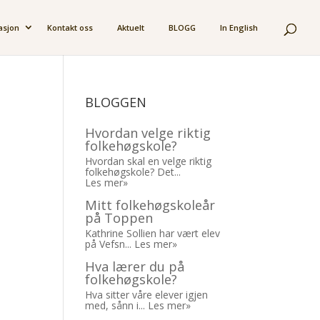
asjon
Kontakt oss
Aktuelt
BLOGG
In English
BLOGGEN
Hvordan velge riktig
folkehøgskole?
Hvordan skal en velge riktig
folkehøgskole? Det...
Les mer»
Mitt folkehøgskoleår
på Toppen
Kathrine Sollien har vært elev
på Vefsn...
Les mer»
Hva lærer du på
folkehøgskole?
Hva sitter våre elever igjen
med, sånn i...
Les mer»