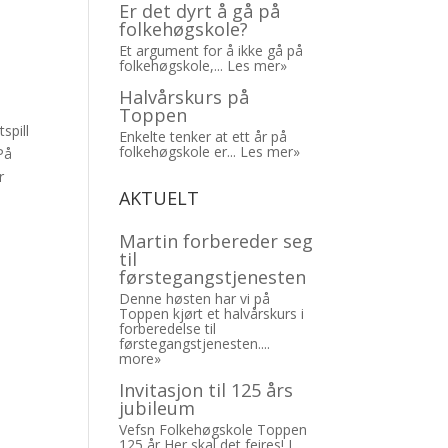
Er det dyrt å gå på
folkehøgskole?
Et argument for å ikke gå på
folkehøgskole,...
Les mer»
Halvårskurs på
Toppen
spill
Enkelte tenker at ett år på
folkehøgskole er...
Les mer»
På
r
AKTUELT
Martin forbereder seg
til
førstegangstjenesten
Denne høsten har vi på
Toppen kjørt et halvårskurs i
forberedelse til
førstegangstjenesten....
more»
Invitasjon til 125 års
jubileum
Vefsn Folkehøgskole Toppen
125 år Her skal det feires! I