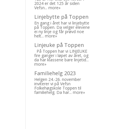
2024 er det 125 år siden
Vefsn...
more»
Linjebytte på Toppen
En gang i året har vi linjebytte
på Toppen. Da velger elevene
ei ny linje og får prøvd noe
helt...
more»
Linjeuke på Toppen
På Toppen har vi LINJEUKE
fire ganger i løpet av året, og
da har klassene bare linjetid...
more»
Familiehelg 2023
Helgen 24.-26. november
inviterer vi på Vefsn
Folkehøgskole Toppen til
familiehelg. Da har...
more»