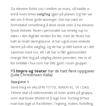
Da elevene forlot oss i midten av mars, så hadde vi
ennå noen timer
valgfag
igjen på planen. Og her var
det om å finne gode løsninger. Det har vært en
formidabel omveltning å drive skole uten å ha elevene
fysisk tilstede. Noen i personalet var rimelig «up to
date» i den digitale verden fra før, men de fleste har
hatt en bratt læringskurve. Vi har også noen innleide
lærere på våre valgfag, og de har jo blitt kastet ut i det
sammen med oss. Alt i alt har vi fått gjennomført
mange fine ting på valgfag denne perioden. Her er et
lite innblikk i hva som har blitt gjort i noen grupper.
På
Impro og teater
har de hatt flere oppgaver
(Julie Christensen Valla)
Oppgave 1
.
Send meg en VALGFRI TITTEL INNEN KL. 16 I DAG.
Titlene skal så videresendes til noen andre på gruppa,
som skal bruke tittelen til å lage noe. Forslag til hva
man kan lage ut fra tittelen: Tegning, maleri, fortelling,