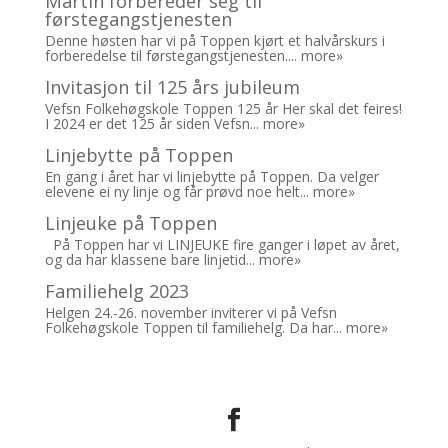
Martin forbereder seg til
førstegangstjenesten
Denne høsten har vi på Toppen kjørt et halvårskurs i
forberedelse til førstegangstjenesten....
more»
Invitasjon til 125 års jubileum
Vefsn Folkehøgskole Toppen 125 år Her skal det feires!
I 2024 er det 125 år siden Vefsn...
more»
Linjebytte på Toppen
En gang i året har vi linjebytte på Toppen. Da velger
elevene ei ny linje og får prøvd noe helt...
more»
Linjeuke på Toppen
På Toppen har vi LINJEUKE fire ganger i løpet av året,
og da har klassene bare linjetid...
more»
Familiehelg 2023
Helgen 24.-26. november inviterer vi på Vefsn
Folkehøgskole Toppen til familiehelg. Da har...
more»