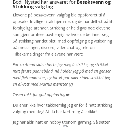
Bodil Nystad har ansvaret for
Besøksvenn og
Strikking
valgfag
Elevene på besøksvenn valgfag ble oppfordret til å
oppsøke frivillige tiltak hjemme, og de har deltatt på litt
forskjellige arenaer. Strikking er heldigvis noe elevene
kan gjennomføre uavhengig av hvor de befinner seg.
Så strikking har det blitt, med oppfølging og veiledning
på messenger, discord, videochat og telefon.
Tilbakemeldinger fra elevene har vært:
For ca 4mnd siden lærte jeg meg å strikke, og strikket
mitt første pannebånd, nå holder jeg på med en genser
med flettemønster, og for et par uker siden strikket jeg
en øl-vott med Marius mønster (?)
Tusen takk for god opplæring❤️
Du aner ikke hvor takknemlig jeg er for å hatt strikking
valgfag med deg! At du har lært meg å strikke!
Jeg har aldri hatt en hobby utenom gaming. Så setter