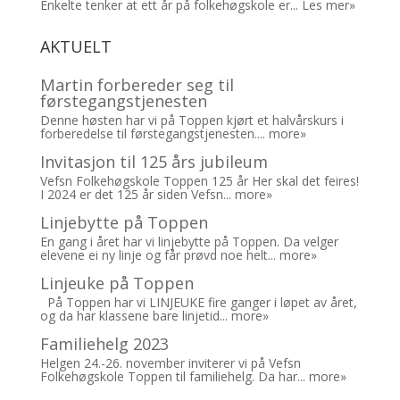
Enkelte tenker at ett år på folkehøgskole er...
Les mer»
AKTUELT
Martin forbereder seg til
førstegangstjenesten
Denne høsten har vi på Toppen kjørt et halvårskurs i
forberedelse til førstegangstjenesten....
more»
Invitasjon til 125 års jubileum
Vefsn Folkehøgskole Toppen 125 år Her skal det feires!
I 2024 er det 125 år siden Vefsn...
more»
Linjebytte på Toppen
En gang i året har vi linjebytte på Toppen. Da velger
elevene ei ny linje og får prøvd noe helt...
more»
Linjeuke på Toppen
På Toppen har vi LINJEUKE fire ganger i løpet av året,
og da har klassene bare linjetid...
more»
Familiehelg 2023
Helgen 24.-26. november inviterer vi på Vefsn
Folkehøgskole Toppen til familiehelg. Da har...
more»