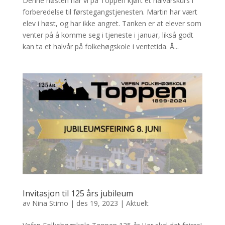
Denne høsten har vi på Toppen kjørt et halvårskurs i
forberedelse til førstegangstjenesten. Martin har vært
elev i høst, og har ikke angret. Tanken er at elever som
venter på å komme seg i tjeneste i januar, likså godt
kan ta et halvår på folkehøgskole i ventetida. Å...
Invitasjon til 125 års jubileum
av
Nina Stimo
|
des 19, 2023
|
Aktuelt