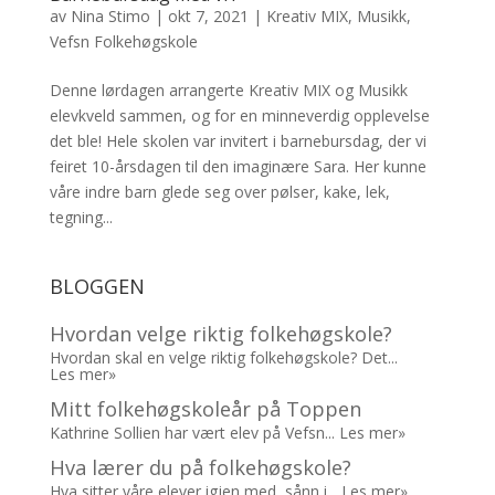
av
Nina Stimo
|
okt 7, 2021
|
Kreativ MIX
,
Musikk
,
Vefsn Folkehøgskole
Denne lørdagen arrangerte Kreativ MIX og Musikk
elevkveld sammen, og for en minneverdig opplevelse
det ble! Hele skolen var invitert i barnebursdag, der vi
feiret 10-årsdagen til den imaginære Sara. Her kunne
våre indre barn glede seg over pølser, kake, lek,
tegning...
BLOGGEN
Hvordan velge riktig folkehøgskole?
Hvordan skal en velge riktig folkehøgskole? Det...
Les mer»
Mitt folkehøgskoleår på Toppen
Kathrine Sollien har vært elev på Vefsn...
Les mer»
Hva lærer du på folkehøgskole?
Hva sitter våre elever igjen med, sånn i...
Les mer»