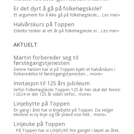
Er det dyrt å gå på folkehøgskole?
Et argument for å ikke gå på folkehøgskole,...
Les mer»
Halvårskurs på Toppen
Enkelte tenker at ett år på folkehøgskole er...
Les mer»
AKTUELT
Martin forbereder seg til
førstegangstjenesten
Denne høsten har vi på Toppen kjørt et halvårskurs i
forberedelse til førstegangstjenesten....
more»
Invitasjon til 125 års jubileum
Vefsn Folkehøgskole Toppen 125 år Her skal det feires!
I 2024 er det 125 år siden Vefsn...
more»
Linjebytte på Toppen
En gang i året har vi linjebytte på Toppen. Da velger
elevene ei ny linje og får prøvd noe helt...
more»
Linjeuke på Toppen
På Toppen har vi LINJEUKE fire ganger i løpet av året,