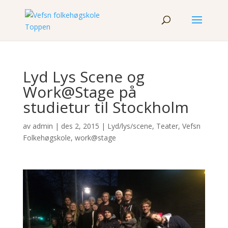
Lyd Lys Scene og
Work@Stage på
studietur til Stockholm
av
admin
|
des 2, 2015
|
Lyd/lys/scene
,
Teater
,
Vefsn
Folkehøgskole
,
work@stage