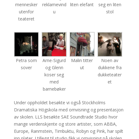
mennesker
reklamevind
liten elefant
seg en liten
utenfor
u
stol
teateret
Petra som
Arne-Sigurd
Malin titter
Noen av
sover
og Glenn
ut
dukkene fra
koser seg
dukketeater
med
et
barnebøker
Under oppholdet besøkte vi også Stockholms
Dramatiska Högskola med omvisning og presentasjon
av skolen. LLS besøkte SAE Soundtrade Studio hvor
mange verdenskjente og store artister, som ABBA,
Europe, Ranmstein, Timbuktu, Robyn og Pink, har spilt
inn plater. I tillegg til studio fikk vi omvisning på skolen