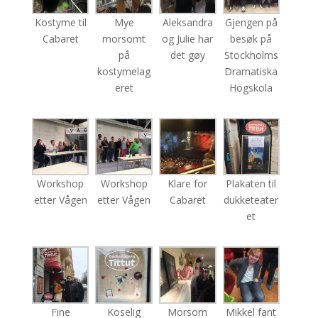
Kostyme til
Mye
Aleksandra
Gjengen på
Cabaret
morsomt
og Julie har
besøk på
på
det gøy
Stockholms
kostymelag
Dramatiska
eret
Högskola
Workshop
Workshop
Klare for
Plakaten til
etter Vågen
etter Vågen
Cabaret
dukketeater
et
Fine
Koselig
Morsom
Mikkel fant