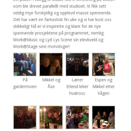
som ble drevet parallellt med studioet. Vi fikk sett
veldig mye forskjellig og opplevd masse spennende.
Det har vært en fantastisk fin uke og vi har kost oss
skikkelig! Nå er vi inspirerte og klare for de nye
spennende prosjektene på programmet, nemlig
Work@Music og Lyd Lys Scene sin elevkveld og
Work@Stage sine monologer!
På
Mikkel og
Lærer
Espen og
gardermoen
Åse
Erlend leker
Mikkel etter
hvalross
Vågen