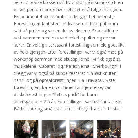
lærer ville vise klassen sin hvor stor påvirkningskraft en
enkelt person har og hvor lett det er å følge mengden.
Eksperimentet ble avbrutt da det gikk helt over styr.
Forestillingen fant sted i et klasserom hvor publikum
satt på pulter og var en del av elevene. Skuespillerne
satt sammen med oss ved enkelte pulter og en var
lærer. En veldig interessant forestilling som ble godt likt
av hele gjengen. Etter forestillingen var vi også med på
workshop sammen med skuespillerne. Vi fikk også se
musikalene ”Cabaret” og ”Paraplyerna i Cherbourgh”. I
tillegg var vi også på suppe-teateret ”En løst knuten
hand” og på opreaforestillingen ”La Traviata”. Siste
forestillingen, bare noen timer før hjemreise, var
dukkeforestillingen ”Petras prick” for barn i
aldersgruppen 2-6 år. Forestillingen var helt fantastisk!
Både store og små satt som tente lys fra start til slutt.