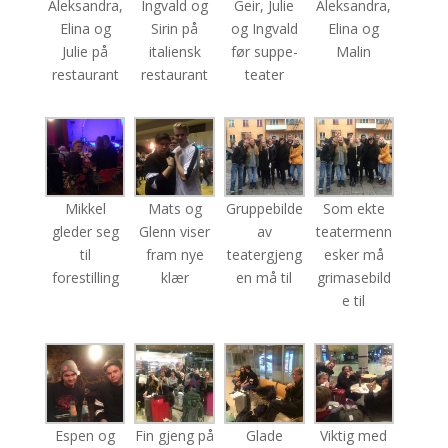
Aleksandra,
Ingvald og
Geir, Julie
Aleksandra,
Elina og
Sirin på
og Ingvald
Elina og
Julie på
italiensk
før suppe-
Malin
restaurant
restaurant
teater
Mikkel
Mats og
Gruppebilde
Som ekte
gleder seg
Glenn viser
av
teatermenn
til
fram nye
teatergjeng
esker må
forestilling
klær
en må til
grimasebild
e til
Espen og
Fin gjeng på
Glade
Viktig med