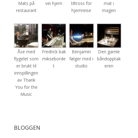
Mats på
vei hjem
tiltross for
mat i
restaurant
hjemreise
magen
Åse med
Fredrick bak
Benjamin
Den gamle
flygelet som
mikseborde
følger med i
båndopptak
er brukt til
t
studio
eren
innspillingen
av Thank
You for the
Music
BLOGGEN