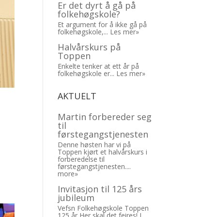
Er det dyrt å gå på
folkehøgskole?
Et argument for å ikke gå på
folkehøgskole,...
Les mer»
Halvårskurs på
Toppen
Enkelte tenker at ett år på
folkehøgskole er...
Les mer»
AKTUELT
Martin forbereder seg
til
førstegangstjenesten
Denne høsten har vi på
Toppen kjørt et halvårskurs i
forberedelse til
førstegangstjenesten....
more»
Invitasjon til 125 års
jubileum
Vefsn Folkehøgskole Toppen
125 år Her skal det feires! I