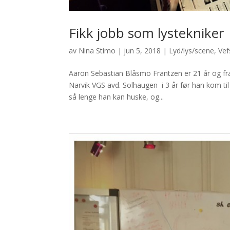
Fikk jobb som lystekniker
av
Nina Stimo
|
jun 5, 2018
|
Lyd/lys/scene
,
Vef
Aaron Sebastian Blåsmo Frantzen er 21 år og f
Narvik VGS avd. Solhaugen i 3 år før han kom ti
så lenge han kan huske, og...