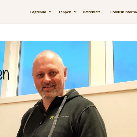
Fagtilbud
Toppen
Bærekraft
Praktisk inform