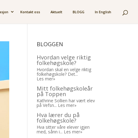
asjon
Kontakt oss
Aktuelt
BLOGG
In English
BLOGGEN
Hvordan velge riktig
folkehøgskole?
Hvordan skal en velge riktig
folkehøgskole? Det...
Les mer»
Mitt folkehøgskoleår
på Toppen
Kathrine Sollien har vært elev
på Vefsn...
Les mer»
Hva lærer du på
folkehøgskole?
Hva sitter våre elever igjen
med, sånn i...
Les mer»