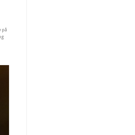
v på
og