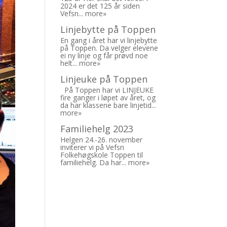
2024 er det 125 år siden
Vefsn...
more»
Linjebytte på Toppen
En gang i året har vi linjebytte
på Toppen. Da velger elevene
ei ny linje og får prøvd noe
helt...
more»
Linjeuke på Toppen
På Toppen har vi LINJEUKE
fire ganger i løpet av året, og
da har klassene bare linjetid...
more»
Familiehelg 2023
Helgen 24.-26. november
inviterer vi på Vefsn
Folkehøgskole Toppen til
familiehelg. Da har...
more»