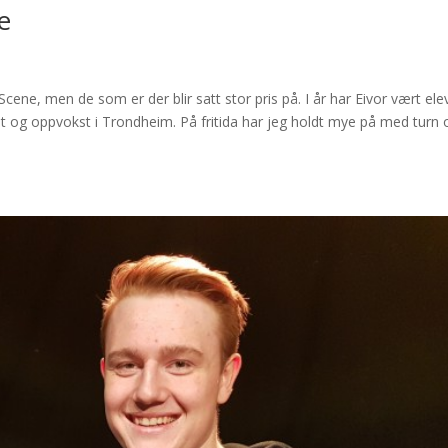
e
cene, men de som er der blir satt stor pris på. I år har Eivor vært ele
 født og oppvokst i Trondheim. På fritida har jeg holdt mye på med turn 