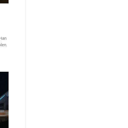
 Han
len.