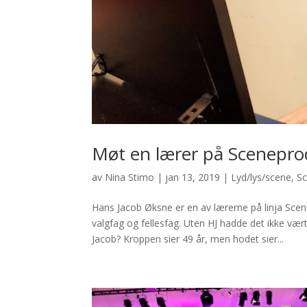
Møt en lærer på Scenepro
av
Nina Stimo
|
jan 13, 2019
|
Lyd/lys/scene
,
S
Hans Jacob Øksne er en av lærerne på linja Sce
valgfag og fellesfag. Uten HJ hadde det ikke væ
Jacob? Kroppen sier 49 år, men hodet sier...