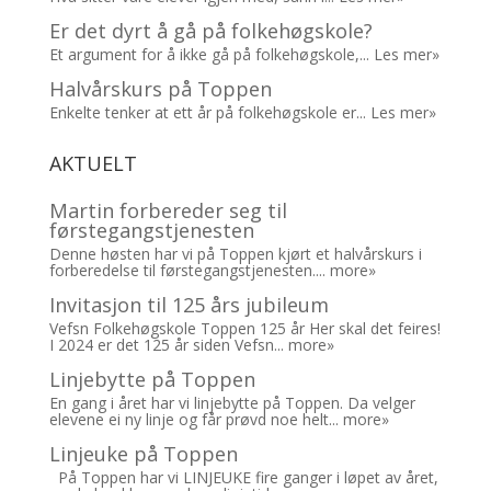
Er det dyrt å gå på folkehøgskole?
Et argument for å ikke gå på folkehøgskole,...
Les mer»
Halvårskurs på Toppen
Enkelte tenker at ett år på folkehøgskole er...
Les mer»
AKTUELT
Martin forbereder seg til
førstegangstjenesten
Denne høsten har vi på Toppen kjørt et halvårskurs i
forberedelse til førstegangstjenesten....
more»
Invitasjon til 125 års jubileum
Vefsn Folkehøgskole Toppen 125 år Her skal det feires!
I 2024 er det 125 år siden Vefsn...
more»
Linjebytte på Toppen
En gang i året har vi linjebytte på Toppen. Da velger
elevene ei ny linje og får prøvd noe helt...
more»
Linjeuke på Toppen
På Toppen har vi LINJEUKE fire ganger i løpet av året,