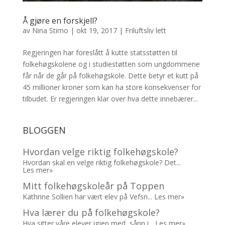
Å gjøre en forskjell?
av
Nina Stimo
|
okt 19, 2017
|
Friluftsliv lett
Regjeringen har foreslått å kutte statsstøtten til
folkehøgskolene og i studiestøtten som ungdommene
får når de går på folkehøgskole. Dette betyr et kutt på
45 millioner kroner som kan ha store konsekvenser for
tilbudet. Er regjeringen klar over hva dette innebærer...
BLOGGEN
Hvordan velge riktig folkehøgskole?
Hvordan skal en velge riktig folkehøgskole? Det...
Les mer»
Mitt folkehøgskoleår på Toppen
Kathrine Sollien har vært elev på Vefsn...
Les mer»
Hva lærer du på folkehøgskole?
Hva sitter våre elever igjen med, sånn i...
Les mer»