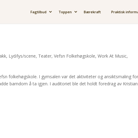
Fagtilbud
Toppen
Bærekraft
Praktisk inform
jakk
,
Lyd/lys/scene
,
Teater
,
Vefsn Folkehøgskole
,
Work At Music
,
sn folkehøgskole. I gymsalen var det aktiviteter og ansiktsmaling fo
e barndom å ta igjen. I auditoriet ble det holdt foredrag av Kristian