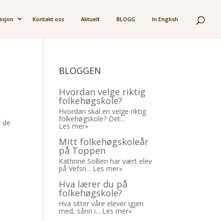
asjon
Kontakt oss
Aktuelt
BLOGG
In English
BLOGGEN
Hvordan velge riktig
folkehøgskole?
Hvordan skal en velge riktig
folkehøgskole? Det...
r de
Les mer»
Mitt folkehøgskoleår
på Toppen
Kathrine Sollien har vært elev
på Vefsn...
Les mer»
Hva lærer du på
folkehøgskole?
Hva sitter våre elever igjen
med, sånn i...
Les mer»