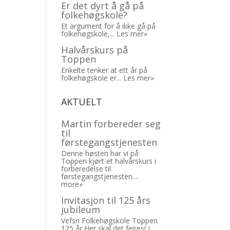
Er det dyrt å gå på
folkehøgskole?
Et argument for å ikke gå på
folkehøgskole,...
Les mer»
Halvårskurs på
Toppen
Enkelte tenker at ett år på
folkehøgskole er...
Les mer»
AKTUELT
Martin forbereder seg
til
førstegangstjenesten
Denne høsten har vi på
Toppen kjørt et halvårskurs i
forberedelse til
førstegangstjenesten....
more»
Invitasjon til 125 års
jubileum
Vefsn Folkehøgskole Toppen
125 år Her skal det feires! I