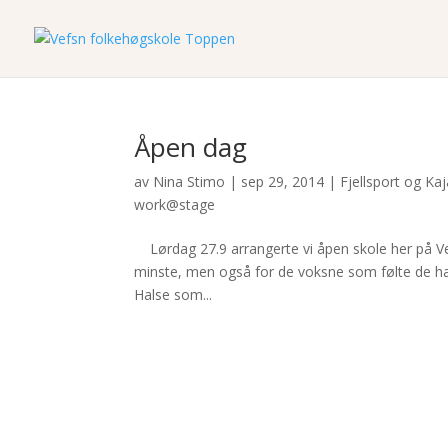
Åpen dag
av
Nina Stimo
|
sep 29, 2014
|
Fjellsport og Ka
work@stage
Lørdag 27.9 arrangerte vi åpen skole her på Vef
minste, men også for de voksne som følte de hadd
Halse som...