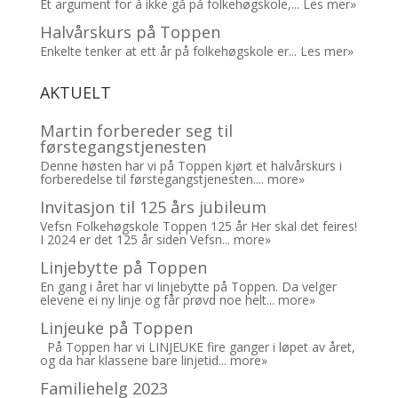
Et argument for å ikke gå på folkehøgskole,...
Les mer»
Halvårskurs på Toppen
Enkelte tenker at ett år på folkehøgskole er...
Les mer»
AKTUELT
Martin forbereder seg til
førstegangstjenesten
Denne høsten har vi på Toppen kjørt et halvårskurs i
forberedelse til førstegangstjenesten....
more»
Invitasjon til 125 års jubileum
Vefsn Folkehøgskole Toppen 125 år Her skal det feires!
I 2024 er det 125 år siden Vefsn...
more»
Linjebytte på Toppen
En gang i året har vi linjebytte på Toppen. Da velger
elevene ei ny linje og får prøvd noe helt...
more»
Linjeuke på Toppen
På Toppen har vi LINJEUKE fire ganger i løpet av året,
og da har klassene bare linjetid...
more»
Familiehelg 2023