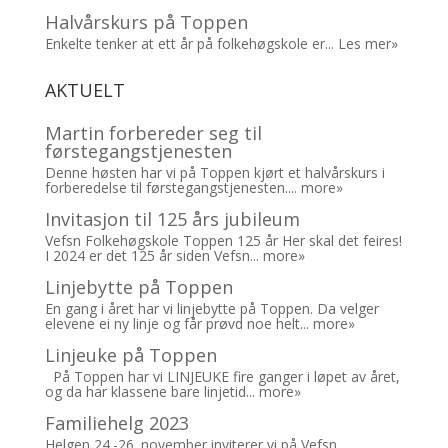
Halvårskurs på Toppen
Enkelte tenker at ett år på folkehøgskole er...
Les mer»
AKTUELT
Martin forbereder seg til
førstegangstjenesten
Denne høsten har vi på Toppen kjørt et halvårskurs i
forberedelse til førstegangstjenesten....
more»
Invitasjon til 125 års jubileum
Vefsn Folkehøgskole Toppen 125 år Her skal det feires!
I 2024 er det 125 år siden Vefsn...
more»
Linjebytte på Toppen
En gang i året har vi linjebytte på Toppen. Da velger
elevene ei ny linje og får prøvd noe helt...
more»
Linjeuke på Toppen
På Toppen har vi LINJEUKE fire ganger i løpet av året,
og da har klassene bare linjetid...
more»
Familiehelg 2023
Helgen 24.-26. november inviterer vi på Vefsn