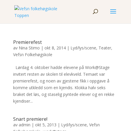
Premierefest
av
Nina Stimo
|
okt 8, 2014
|
Lyd/lys/scene
,
Teater
,
Vefsn Folkehøgskole
Lørdag 4. oktober hadde elevene på Work@Stage
invitert resten av skolen til elevkveld. Temaet var
premierefest, og noen av gjestene fikk i oppgave å
komme utkledd som en kjendis. Klokka halv seks
braket det løs, og staselig pyntede elever og en rekke
kjendiser...
Snart premiere!
av
admin
|
okt 5, 2013
|
Lyd/lys/scene
,
Vefsn