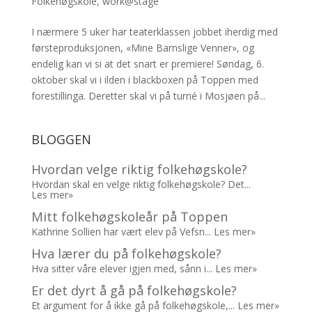
Folkehøgskole
,
work@stage
I nærmere 5 uker har teaterklassen jobbet iherdig med
førsteproduksjonen, «Mine Barnslige Venner», og
endelig kan vi si at det snart er premiere! Søndag, 6.
oktober skal vi i ilden i blackboxen på Toppen med
forestillinga. Deretter skal vi på turné i Mosjøen på...
BLOGGEN
Hvordan velge riktig folkehøgskole?
Hvordan skal en velge riktig folkehøgskole? Det...
Les mer»
Mitt folkehøgskoleår på Toppen
Kathrine Sollien har vært elev på Vefsn...
Les mer»
Hva lærer du på folkehøgskole?
Hva sitter våre elever igjen med, sånn i...
Les mer»
Er det dyrt å gå på folkehøgskole?
Et argument for å ikke gå på folkehøgskole,...
Les mer»