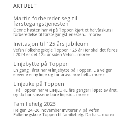
AKTUELT
Martin forbereder seg til
førstegangstjenesten
Denne høsten har vi på Toppen kjørt et halvårskurs i
forberedelse til førstegangstjenesten....
more»
Invitasjon til 125 års jubileum
Vefsn Folkehøgskole Toppen 125 år Her skal det feires!
I 2024 er det 125 år siden Vefsn...
more»
Linjebytte på Toppen
En gang i året har vi linjebytte på Toppen. Da velger
elevene ei ny linje og får prøvd noe helt...
more»
Linjeuke på Toppen
På Toppen har vi LINJEUKE fire ganger i løpet av året,
og da har klassene bare linjetid...
more»
Familiehelg 2023
Helgen 24.-26. november inviterer vi på Vefsn
Folkehøgskole Toppen til familiehelg. Da har...
more»