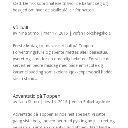
sted. De fikk koordinatene til hvor de befant seg og
beskjed om hvor de skulle slå leir for natten. ...
Vårball
av
Nina Stimo
|
mar 17, 2015
|
Vefsn Folkehøgskole
Første lørdag i mars var det ball på Toppen.
Forventningsfulle og spente møttes alle i peisestua,
pyntet og klare for en ordentlig helaften. Først ble det
servert en bedre middag med både entrecôte og
karamellpudding som skolens kjøkkenpersonell hadde
stelt i stand....
Adventstid på Toppen
av
Nina Stimo
|
des 14, 2014
|
Vefsn Folkehøgskole
Adventstid på Toppen er noe helt spesielt. Vi satte i
gang siste helg i november med pynting av juletreet og
peisestua, samt en ordentlig god ribbemiddag første