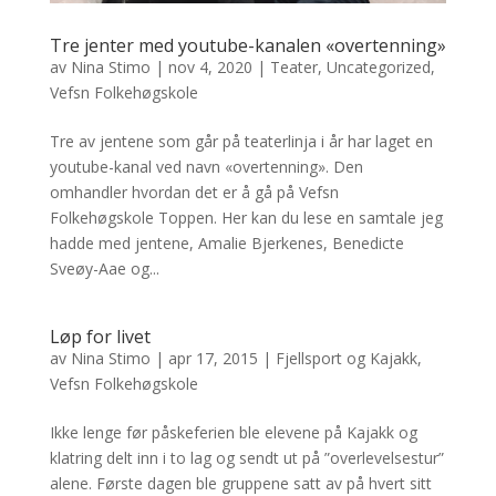
Tre jenter med youtube-kanalen «overtenning»
av
Nina Stimo
|
nov 4, 2020
|
Teater
,
Uncategorized
,
Vefsn Folkehøgskole
Tre av jentene som går på teaterlinja i år har laget en
youtube-kanal ved navn «overtenning». Den
omhandler hvordan det er å gå på Vefsn
Folkehøgskole Toppen. Her kan du lese en samtale jeg
hadde med jentene, Amalie Bjerkenes, Benedicte
Sveøy-Aae og...
Løp for livet
av
Nina Stimo
|
apr 17, 2015
|
Fjellsport og Kajakk
,
Vefsn Folkehøgskole
Ikke lenge før påskeferien ble elevene på Kajakk og
klatring delt inn i to lag og sendt ut på ”overlevelsestur”
alene. Første dagen ble gruppene satt av på hvert sitt